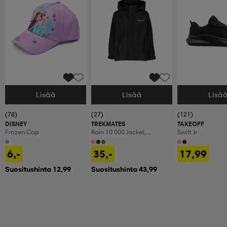
Lisää
Lisää
Lisä
Valitse Koko
Valitse Koko
Valitse Koko
(78)
(27)
(121)
DISNEY
TREKMATES
TAKEOFF
Frozen Cap
Rain 10 000 Jacket,
Swift Jr
Sadetakki, Lasten
6,-
35,-
17,99
Suositushinta 12,99
Suositushinta 43,99