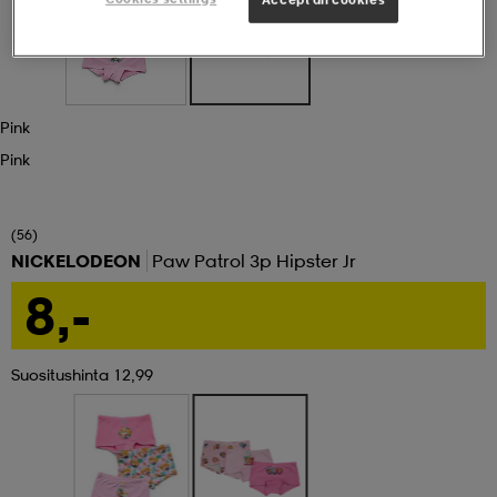
Accept all cookies
set
asut
tarvikkeet
u- & treenikengät
Pink
olasit
eet & lapaset
Pink
aatteet
(56)
NICKELODEON
Paw Patrol 3p Hipster Jr
8,-
aatteet
rit
Suositushinta 12,99
eet & lapaset
eet & lapaset
olasit
et
rrastot
set