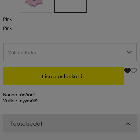
 & otsanauhat
 & otsanauhat
asut
Pink
Pink
et
Valitse Koko
Valitse Koko
rrastot
s
Lisää ostoskoriin
s
Nouda tänään?
Valitse
myymälä
Tuotetiedot