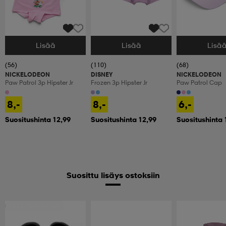
Lisää
Lisää
Lisä
Valitse Koko
Valitse Koko
Valitse Koko
(56)
(110)
(68)
NICKELODEON
DISNEY
NICKELODEON
Paw Patrol 3p Hipster Jr
Frozen 3p Hipster Jr
Paw Patrol Cap
8,-
8,-
6,-
Suositushinta 12,99
Suositushinta 12,99
Suositushinta 
Suosittu lisäys ostoksiin
Ota 2, maksa 9,99€