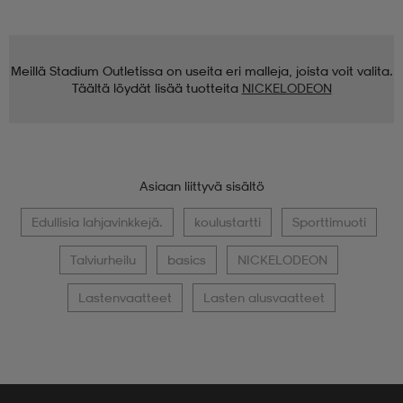
Meillä Stadium Outletissa on useita eri malleja, joista voit valita.
Täältä löydät lisää tuotteita
NICKELODEON
Asiaan liittyvä sisältö
Edullisia lahjavinkkejä.
koulustartti
Sporttimuoti
Talviurheilu
basics
NICKELODEON
Lastenvaatteet
Lasten alusvaatteet