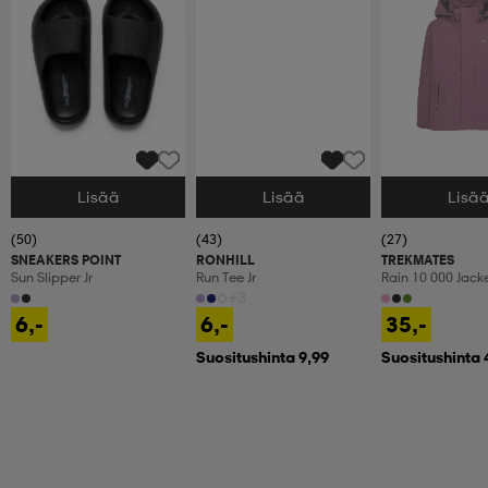
Lisää
Lisää
Lisä
Valitse Koko
Valitse Koko
Valitse Koko
(50)
(43)
(27)
SNEAKERS POINT
RONHILL
TREKMATES
Sun Slipper Jr
Run Tee Jr
Rain 10 000 Jacke
Sadetakki, Laste
+3
6,-
6,-
35,-
Suositushinta 9,99
Suositushinta 