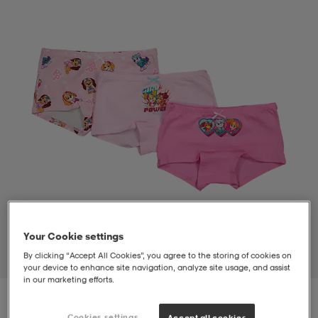
t
uskengät
dat
uskengät
alit
saappaat
t
alit
aatteet
saappaat
it
alit
it
saappaat
elikengät
 & hameet
kengät & saappaat
 & paidat
elikengät
aatteet
kengät & saappaat
Your Cookie settings
t & Uimapuvut
kengät
set
kengät & saappaat
et
kengät
By clicking “Accept All Cookies”, you agree to the storing of cookies on
1
/
2
your device to enhance site navigation, analyze site usage, and assist
in our marketing efforts.
aatteet
tarvikkeet
olasit
kengät
rrastot
tarvikkeet
Cookies settings