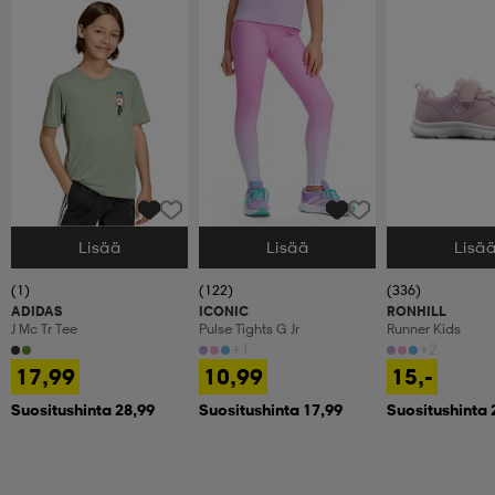
Lisää
Lisää
Lisä
Valitse Koko
Valitse Koko
Valitse Koko
(1)
(122)
(336)
ADIDAS
ICONIC
RONHILL
J Mc Tr Tee
Pulse Tights G Jr
Runner Kids
+1
+2
17,99
10,99
15,-
Suositushinta 28,99
Suositushinta 17,99
Suositushinta 