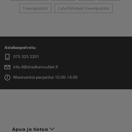
Treenipaidat
Lyhythihaiset treenipaidat
Asiakaspalvelu:
075 325 2201
info.fi@stadiumoutlet.fi
Maanantai-perjantai 10.00-14.00
Apua ja tietoa