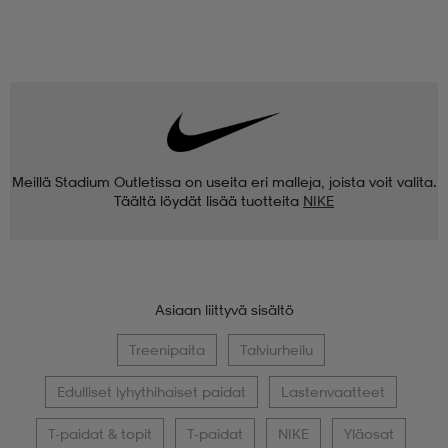
Meillä Stadium Outletissa on useita eri malleja, joista voit valita.
Täältä löydät lisää tuotteita
NIKE
Asiaan liittyvä sisältö
Treenipaita
Talviurheilu
Edulliset lyhythihaiset paidat
Lastenvaatteet
T-paidat & topit
T-paidat
NIKE
Yläosat