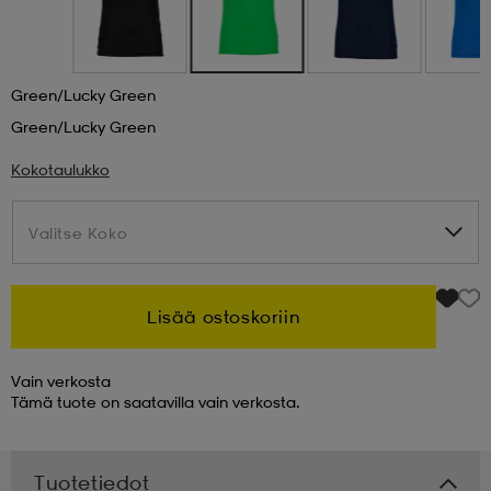
 & otsanauhat
 & otsanauhat
asut
Green/lucky Green
Green/lucky Green
et
Kokotaulukko
rrastot
s
Valitse Koko
Valitse Koko
s
Lisää ostoskoriin
Vain verkosta
Tämä tuote on saatavilla vain verkosta.
Tuotetiedot