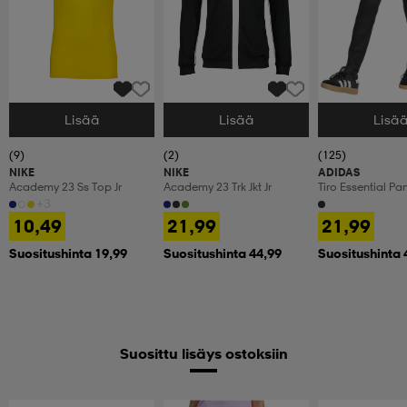
Lisää
Lisää
Lisä
Valitse Koko
Valitse Koko
Valitse Koko
(9)
(2)
(125)
NIKE
NIKE
ADIDAS
Academy 23 Ss Top Jr
Academy 23 Trk Jkt Jr
Tiro Essential Pan
+3
10,49
21,99
21,99
Suositushinta 19,99
Suositushinta 44,99
Suositushinta 
Suosittu lisäys ostoksiin