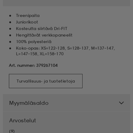
Treenipaita
Juniorikoot
Kosteutta siirtävä Dri-FIT
Hengittävät verkkopaneelit
100% polyesteriä
Koko-opas: XS=122–128, S=128–137, M=137–147,
L=147–158, XL=158–170
Art. nummer: 379267104
Turvallisuus- ja tuotetietoja
Myymäläsaldo
Arvostelut
(9)