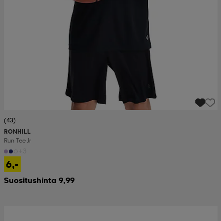
(43)
RONHILL
Run Tee Jr
+3
6,-
Suositushinta 9,99