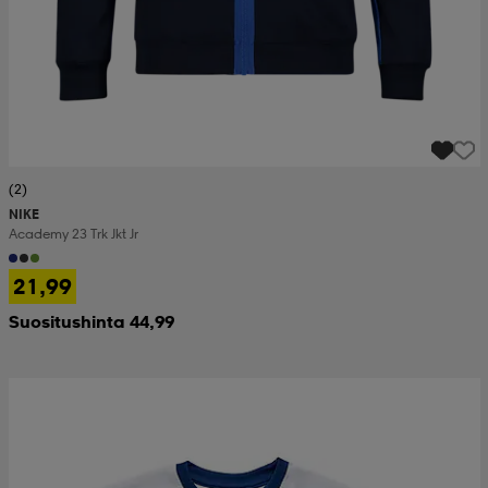
(2)
NIKE
Academy 23 Trk Jkt Jr
21,99
Suositushinta 44,99