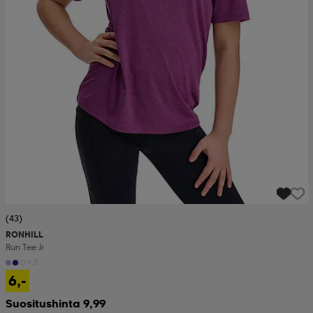
(43)
RONHILL
Run Tee Jr
+3
6,-
Suositushinta 9,99