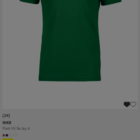
(24)
NIKE
Park Vii Ss Jsy Jr
+3