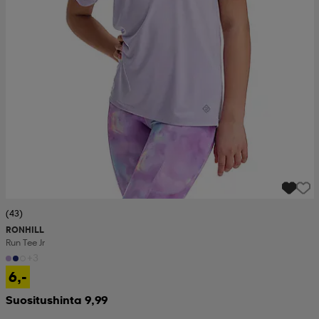
(43)
RONHILL
Run Tee Jr
+3
6,-
Suositushinta 9,99