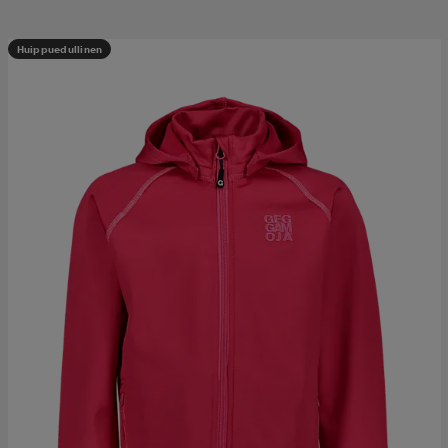
Huippuedullinen