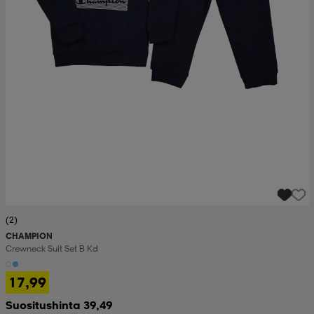
(2)
CHAMPION
Crewneck Suit Set B Kd
17,99
Suositushinta 39,49