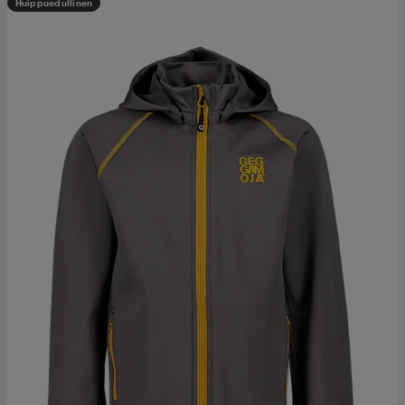
Huippuedullinen