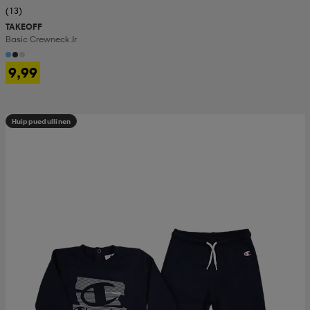
(13)
TAKEOFF
Basic Crewneck Jr
9,99
Huippuedullinen