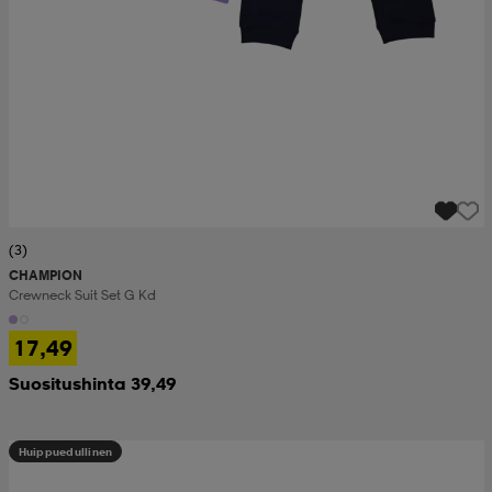
(3)
CHAMPION
Crewneck Suit Set G Kd
17,49
Suositushinta 39,49
Huippuedullinen