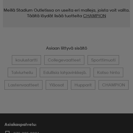
Meillä Stadium Outletissa on useita eri malleja, joista voit valita.
Täältä löydät lisää tuotteita
CHAMPION
Asiaan liittyvä sisältö
koulustartti
Collegevaatteet
Sporttimuoti
Talviurheilu
Edullisia lahjavinkkejä.
Katso hinta
Lastenvaatteet
Yläosat
Hupparit
CHAMPION
Asiakaspalvelu: