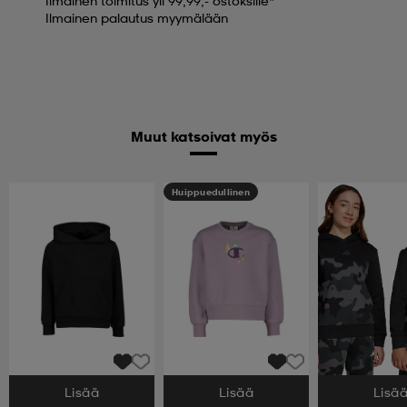
Ilmainen toimitus yli 99,99,- ostoksille*
Ilmainen palautus myymälään
Muut katsoivat myös
Huippuedullinen
Lisää
Lisää
Lisä
Valitse Koko
Valitse Koko
Valitse Koko