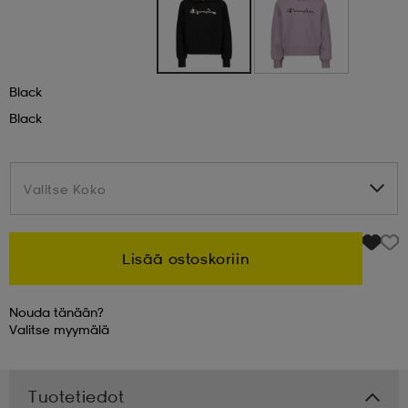
 & otsanauhat
 & otsanauhat
asut
Black
et
Black
rrastot
s
Valitse Koko
Valitse Koko
s
Lisää ostoskoriin
Nouda tänään?
Valitse
myymälä
Tuotetiedot