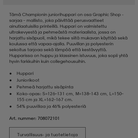
Tämä Championin juniorihuppari on osa Graphic Shop -
sarjaa – mallisto, joka päivittää perusvaatteet
ainutlaatuisilla printeillä. Huppari on valmistettu
ultrakevyestä ja pehmeästä materiaalista, jossa on
harjattu sisäpuoli, mikä tekee siitä mukavan käyttää sekä
koulussa että vapaa-ajalla. Puuvillan ja polyesterin
sekoitus tarjoaa sekä lämpöä että kestävyyttä.
Hupparissa on huppu ja klassinen istuvuus, joka sopii yhtä
hyvin farkkuihin kuin collegehousuihin.
Huppari
Juniorikoot
Pehmeä harjattu sisäpinta
Koko-opas: S=126–131 cm, M=138–143 cm, L=150–
155 cm ja XL=162–167 cm.
54% puuvillaa ja 46% polyesteriä
Art. nummer: 708072101
Turvallisuus- ja tuotetietoja