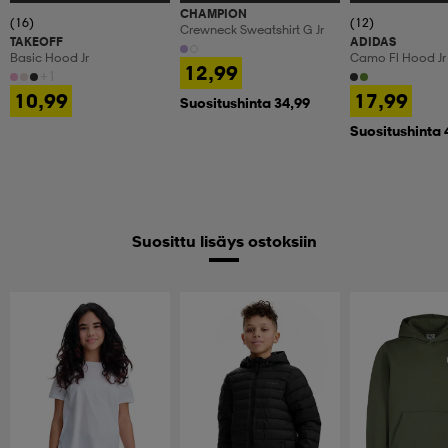
CHAMPION
(16)
(12)
Crewneck Sweatshirt G Jr
TAKEOFF
ADIDAS
Basic Hood Jr
Camo Fl Hood Jr
12,99
+1
10,99
17,99
Suositushinta 34,99
Suositushinta 
Suosittu lisäys ostoksiin