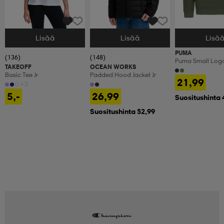
Lisää
Lisää
Lisä
Valitse Koko
Valitse Koko
Valitse Koko
PUMA
(136)
(148)
Puma Small Log
TAKEOFF
OCEAN WORKS
Fl Jr
Basic Tee Jr
Padded Hood Jacket Jr
21,99
+3
5,-
26,99
Suositushinta 
Suositushinta 52,99