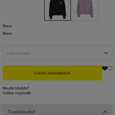
 & otsanauhat
 & otsanauhat
asut
Black
et
Black
rrastot
s
Valitse Koko
Valitse Koko
s
Lisää ostoskoriin
Nouda tänään?
Valitse
myymälä
Tuotetiedot