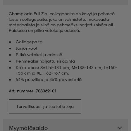
Championin Full Zip -collegepaita on kevyt ja pehmeä
lasten collegepaita, joka on valmistettu mukavasta
materiaalista ja siinä on pehmeäksi harjattu sisäpuoli.
Paidassa on pitkä vetoketju edessä.
Collegepaita
Juniorikoot
Pitkä vetoketju edessä
Pehmeäksi harjattu sisäpinta
Koko-opas: S=126–131 cm, M=138–143 cm, L=150–
155 cm ja XL=162–167 cm.
54% puuvillaa ja 46% polyesteriä
Art. nummer: 708069101
Turvallisuus- ja tuotetietoja
Myymäläsaldo