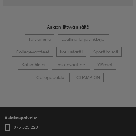
Asiaan liittyvä sisältö
Talviurheilu
Edullisia lahjavinkkejä.
Collegevaatteet
koulustartti
Sporttimuoti
Katso hinta
Lastenvaatteet
Yläosat
Collegepaidat
CHAMPION
Asiakaspalvelu:
075 325 2201