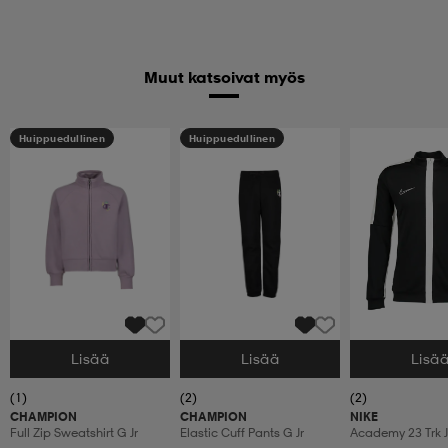
Muut katsoivat myös
Huippuedullinen
Huippuedullinen
Lisää
Lisää
Lisä
Valitse Koko
Valitse Koko
Valitse Koko
(1)
(2)
(2)
CHAMPION
CHAMPION
NIKE
Full Zip Sweatshirt G Jr
Elastic Cuff Pants G Jr
Academy 23 Trk Jk