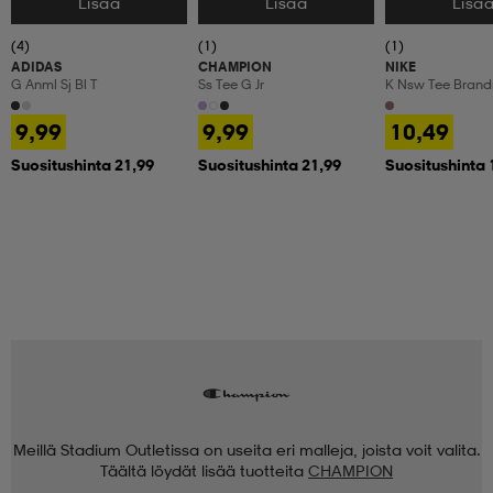
Lisää
Lisää
Lisä
Valitse Koko
Valitse Koko
Valitse Koko
(4)
(1)
(1)
ADIDAS
CHAMPION
NIKE
G Anml Sj Bl T
Ss Tee G Jr
K Nsw Tee Bran
Futura (consum
9,99
9,99
10,49
Suositushinta 21,99
Suositushinta 21,99
Suositushinta 
Meillä Stadium Outletissa on useita eri malleja, joista voit valita.
Täältä löydät lisää tuotteita
CHAMPION