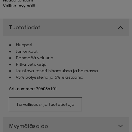
Valitse
myymälä
Tuotetiedot
Huppari
Juniorikoot
Pehmeää veluuria
Pitkä vetoketju
Joustava resori hihansuissa ja helmassa
95% polyesteriä ja 5% elastaania
Art. nummer: 706086101
Turvallisuus- ja tuotetietoja
Myymäläsaldo