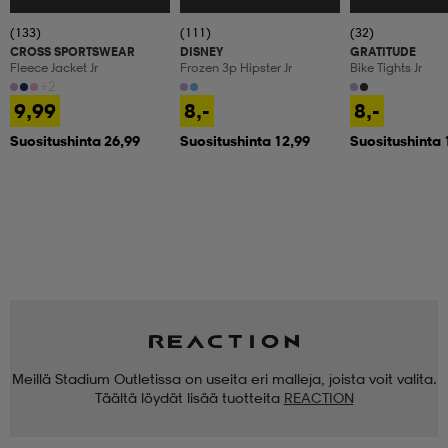
(133)
(111)
(32)
CROSS SPORTSWEAR
DISNEY
GRATITUDE
Fleece Jacket Jr
Frozen 3p Hipster Jr
Bike Tights Jr
+2
9,99
8,-
8,-
Suositushinta 26,99
Suositushinta 12,99
Suositushinta 
Meillä Stadium Outletissa on useita eri malleja, joista voit valita.
Täältä löydät lisää tuotteita
REACTION