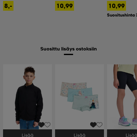
8,-
10,99
10,99
Suositushinta 
Suosittu lisäys ostoksiin
Lisää
Lisää
Lisä
Valitse Koko
Valitse Koko
Valitse Koko