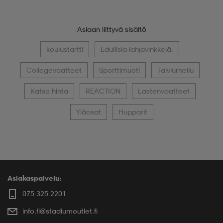
Asiaan liittyvä sisältö
koulustartti
Edullisia lahjavinkkejä.
Collegevaatteet
Sporttimuoti
Talviurheilu
Katso hinta
REACTION
Lastenvaatteet
Yläosat
Hupparit
Asiakaspalvelu:
075 325 2201
info.fi@stadiumoutlet.fi