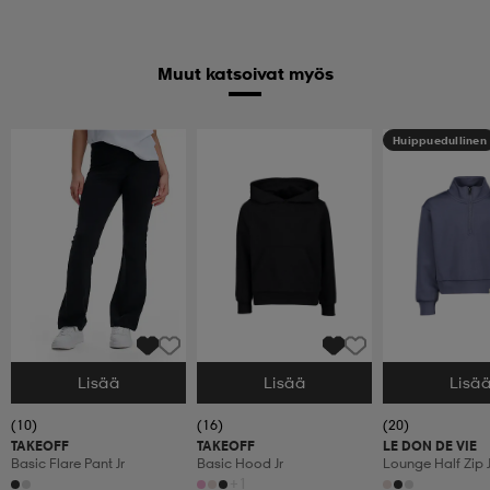
Muut katsoivat myös
Huippuedullinen
Lisää
Lisää
Lisä
Valitse Koko
Valitse Koko
Valitse Koko
(10)
(16)
(20)
TAKEOFF
TAKEOFF
LE DON DE VIE
Basic Flare Pant Jr
Basic Hood Jr
Lounge Half Zip J
+1