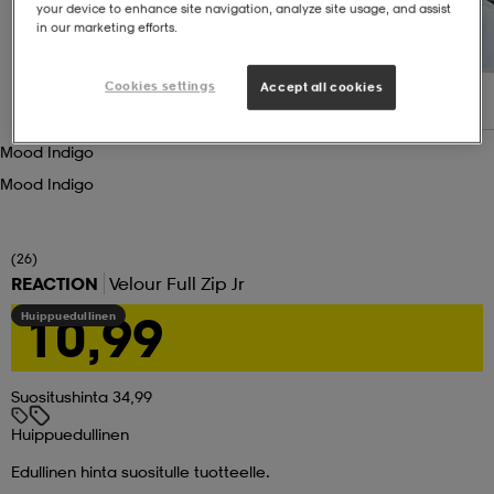
your device to enhance site navigation, analyze site usage, and assist
in our marketing efforts.
set
asut
tarvikkeet
u- & treenikengät
Cookies settings
Accept all cookies
olasit
eet & lapaset
Mood Indigo
Mood Indigo
aatteet
(26)
REACTION
Velour Full Zip Jr
aatteet
rit
10,99
Huippuedullinen
eet & lapaset
eet & lapaset
olasit
Suositushinta 34,99
Huippuedullinen
et
rrastot
set
Edullinen hinta suositulle tuotteelle.