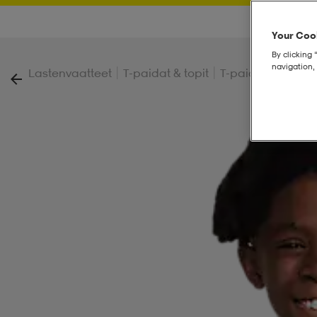
Your Cook
By clicking 
navigation, 
|
|
|
Lastenvaatteet
T-paidat & topit
T-paidat
Nike Bi