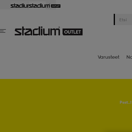
Varusteet
Na
Psst..