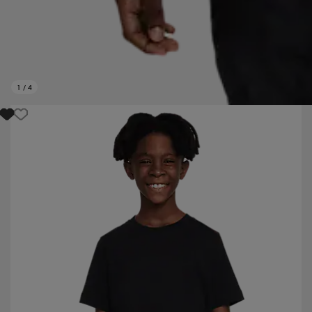
1
/
4