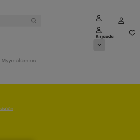
Kirjaudu
Myymälämme
 sisään