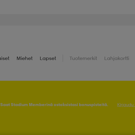
iset
Miehet
Lapset
Tuotemerkit
Lahjakortti
! Saat Stadium Memberinä ostoksistasi bonuspisteitä.
Kirjaudu