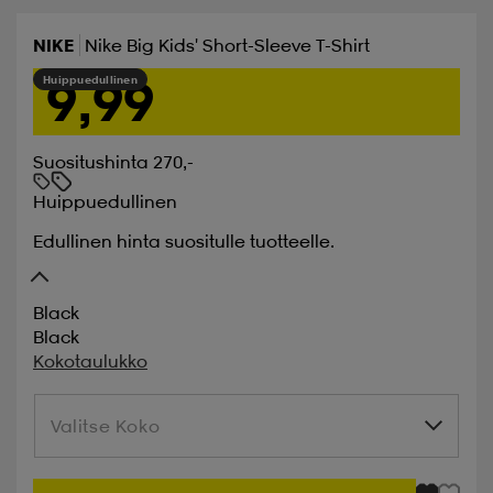
NIKE
Nike Big Kids' Short-Sleeve T-Shirt
9,99
Huippuedullinen
Suositushinta 270,-
Huippuedullinen
Edullinen hinta suositulle tuotteelle.
Black
Black
Kokotaulukko
Valitse Koko
Valitse Koko