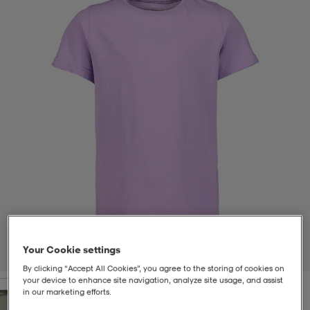
t
uskengät
dat
uskengät
alit
saappaat
t
alit
aatteet
saappaat
it
alit
it
saappaat
elikengät
 & hameet
kengät & saappaat
 & paidat
elikengät
aatteet
kengät & saappaat
t & Uimapuvut
kengät
set
kengät & saappaat
et
kengät
Your Cookie settings
1
/
2
By clicking “Accept All Cookies”, you agree to the storing of cookies on
your device to enhance site navigation, analyze site usage, and assist
aatteet
tarvikkeet
olasit
kengät
rrastot
tarvikkeet
in our marketing efforts.