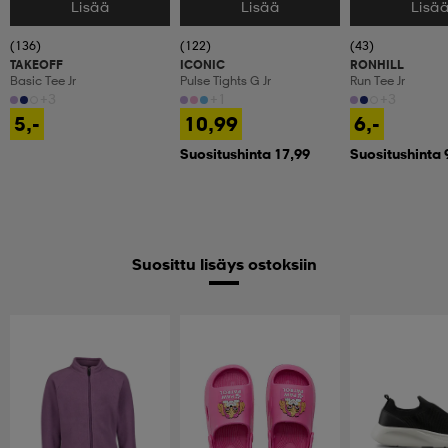
Lisää
Lisää
Lisä
Valitse Koko
Valitse Koko
Valitse Koko
(136)
(122)
(43)
TAKEOFF
ICONIC
RONHILL
Basic Tee Jr
Pulse Tights G Jr
Run Tee Jr
+3
+1
+3
5,-
10,99
6,-
Suositushinta 17,99
Suositushinta 
Suosittu lisäys ostoksiin