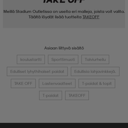
Meillä Stadium Outletissa on useita eri malleja, joista voit valita.
Täältä löydät lisää tuotteita
TAKEOFF
Asiaan liittyvä sisältö
koulustartti
Sporttimuoti
Talviurheilu
Edulliset lyhythihaiset paidat
Edullisia lahjavinkkejä.
TAKE OFF
Lastenvaatteet
T-paidat & topit
T-paidat
TAKEOFF