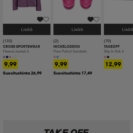
Lisää
Lisää
Lisä
Valitse Koko
Valitse Koko
Valitse Koko
(133)
(2)
(70)
CROSS SPORTSWEAR
NICKELODEON
TAKEOFF
Fleece Jacket Jr
Paw Patrol Sandals
Slip In Snk Jr
+2
9,99
9,99
12,99
Suositushinta 26,99
Suositushinta 17,49