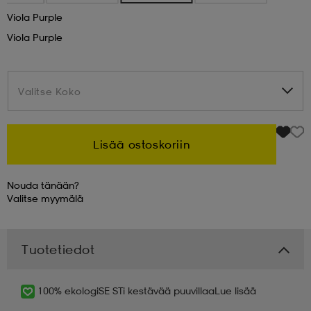
Viola Purple
 & otsanauhat
 & otsanauhat
asut
Viola Purple
et
Valitse Koko
Valitse Koko
rrastot
s
Lisää ostoskoriin
Nouda tänään?
s
Valitse
myymälä
Tuotetiedot
100% ekologiSE STi kestävää puuvillaa
Lue lisää