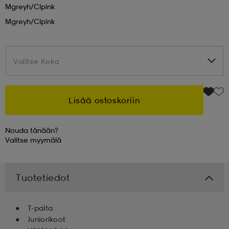
Mgreyh/clpink
Mgreyh/clpink
 & otsanauhat
 & otsanauhat
asut
et
Valitse Koko
Valitse Koko
rrastot
s
Lisää ostoskoriin
Nouda tänään?
s
Valitse
myymälä
Tuotetiedot
T-paita
Juniorikoot