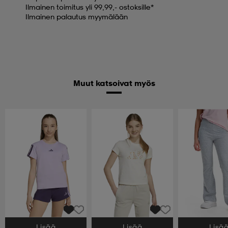
Ilmainen toimitus yli 99,99,- ostoksille*
Ilmainen palautus myymälään
Muut katsoivat myös
Lisää
Lisää
Lisä
Valitse Koko
Valitse Koko
Valitse Koko