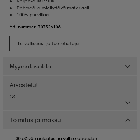
Väljähkö istuvuus
Pehmeä ja miellyttävä materiaali
100% puuvillaa
Art. nummer: 707526106
Turvallisuus- ja tuotetietoja
Myymäläsaldo
Arvostelut
(6)
Toimitus ja maksu
30 päivän palautus- ja vaihto-oikeuden