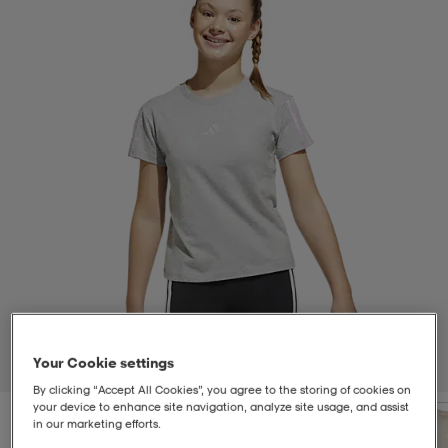
t
uskengät
dat
uskengät
alit
saappaat
t
alit
aatteet
saappaat
it
alit
it
saappaat
elikengät
 & hameet
kengät & saappaat
 & paidat
elikengät
aatteet
kengät & saappaat
t & Uimapuvut
kengät
set
kengät & saappaat
et
kengät
Your Cookie settings
1
/
5
By clicking “Accept All Cookies”, you agree to the storing of cookies on
your device to enhance site navigation, analyze site usage, and assist
aatteet
tarvikkeet
olasit
kengät
rrastot
tarvikkeet
in our marketing efforts.