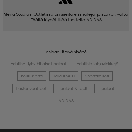
Meillä Stadium Outletissa on useita eri malleja, joista voit valita.
Täältä löydät lisää tuotteita
ADIDAS
Asiaan liittyvä sisältö
Edulliset lyhythihaiset paidat
Edullisia lahjavinkkejä.
koulustartti
Talviurheilu
Sporttimuoti
Lastenvaatteet
T-paidat & topit
T-paidat
ADIDAS