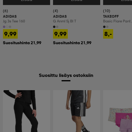
(6)
(4)
(10)
ADIDAS
ADIDAS
TAKEOFF
Jg 3s Tee 160
G Anml Sj Bl T
Basic Flare Pant 
9,99
9,99
8,-
Suositushinta 21,99
Suositushinta 21,99
Suosittu lisäys ostoksiin