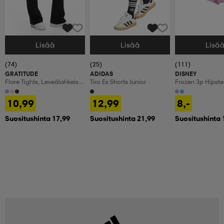
Lisää
Lisää
Lisä
Valitse Koko
Valitse Koko
Valitse Koko
(74)
(25)
(111)
GRATITUDE
ADIDAS
DISNEY
Flare Tights, Leveälahkeiset
Tiro Es Shorts Junior
Frozen 3p Hipster
Treenitrikoot, Lasten
10,99
12,99
8,-
Suositushinta 17,99
Suositushinta 21,99
Suositushinta 