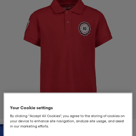
t
uskengät
dat
uskengät
alit
saappaat
t
alit
aatteet
saappaat
it
alit
it
saappaat
elikengät
 & hameet
kengät & saappaat
 & paidat
elikengät
aatteet
kengät & saappaat
t & Uimapuvut
kengät
set
kengät & saappaat
et
kengät
Your Cookie settings
1
/
2
By clicking “Accept All Cookies”, you agree to the storing of cookies on
your device to enhance site navigation, analyze site usage, and assist
aatteet
tarvikkeet
olasit
kengät
rrastot
tarvikkeet
in our marketing efforts.