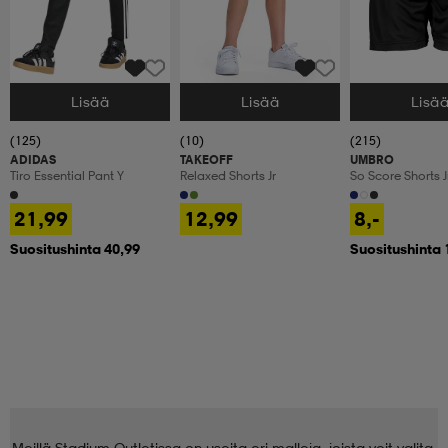
Lisää
Lisää
Lisä
Valitse Koko
Valitse Koko
Valitse Koko
(125)
(10)
(215)
ADIDAS
TAKEOFF
UMBRO
Tiro Essential Pant Y
Relaxed Shorts Jr
So Score Shorts J
21,99
12,99
8,-
Suositushinta 40,99
Suositushinta 
Meillä Stadium Outletissa on useita eri malleja, joista voit valita.