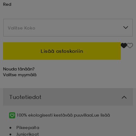
Red
 & otsanauhat
 & otsanauhat
asut
Valitse Koko
Valitse Koko
et
Lisää ostoskoriin
rrastot
s
Nouda tänään?
Valitse
myymälä
s
Tuotetiedot
100% ekologisesti kestävää puuvillaa
Lue lisää
Pikeepaita
Juniorikoot