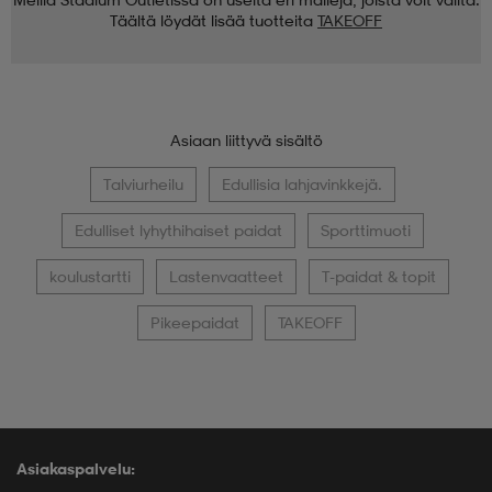
Täältä löydät lisää tuotteita
TAKEOFF
Asiaan liittyvä sisältö
Talviurheilu
Edullisia lahjavinkkejä.
Edulliset lyhythihaiset paidat
Sporttimuoti
koulustartti
Lastenvaatteet
T-paidat & topit
Pikeepaidat
TAKEOFF
Asiakaspalvelu: