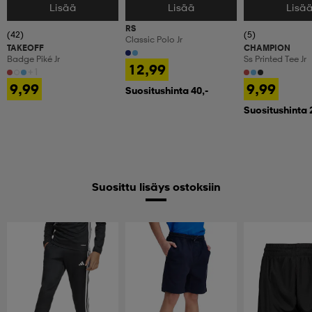
Lisää
Lisää
Lisä
Valitse Koko
Valitse Koko
Valitse Koko
RS
(42)
(5)
Classic Polo Jr
TAKEOFF
CHAMPION
Badge Piké Jr
Ss Printed Tee Jr
12,99
+1
9,99
9,99
Suositushinta 40,-
Suositushinta 
Suosittu lisäys ostoksiin