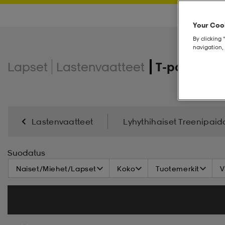
Your Cook
By clicking 
navigation, 
Lapset
Lastenvaatteet
T-paidat & 
Lastenvaatteet
Lyhythihaiset Treenipaid
Suodatus
Naiset/Miehet/Lapset
Koko
Tuotemerkit
V