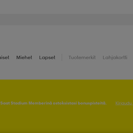
iset
Miehet
Lapset
Tuotemerkit
Lahjakortti
! Saat Stadium Memberinä ostoksistasi bonuspisteitä.
Kirjaudu