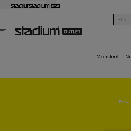
Varusteet
Na
Psst..