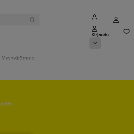
Kirjaudu
Myymälämme
 sisään