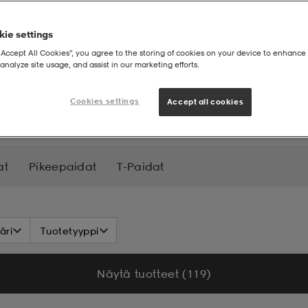
ie settings
“Accept All Cookies”, you agree to the storing of cookies on your device to enhance 
analyze site usage, and assist in our marketing efforts.
topit
Cookies settings
Accept all cookies
at
Pikeepaidat
T-Paidat
äri
Tuotetyyppi
Näytä tuotteet (119)