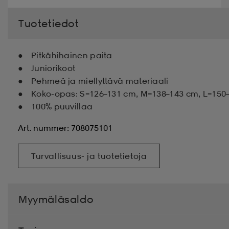
Tuotetiedot
Pitkähihainen paita
Juniorikoot
Pehmeä ja miellyttävä materiaali
Koko-opas: S=126–131 cm, M=138–143 cm, L=150–
100% puuvillaa
Art. nummer: 708075101
Turvallisuus- ja tuotetietoja
Myymäläsaldo