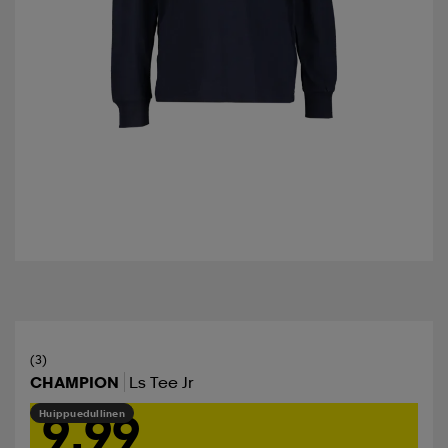
(3)
CHAMPION
Ls Tee Jr
9,99
Huippuedullinen