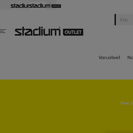
Varusteet
Na
Psst..