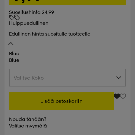
Suositushinta 24,99
Huippuedullinen
Edullinen hinta suositulle tuotteelle.
Blue
Blue
Valitse Koko
Valitse Koko
Lisää ostoskoriin
Nouda tänään?
Valitse
myymälä