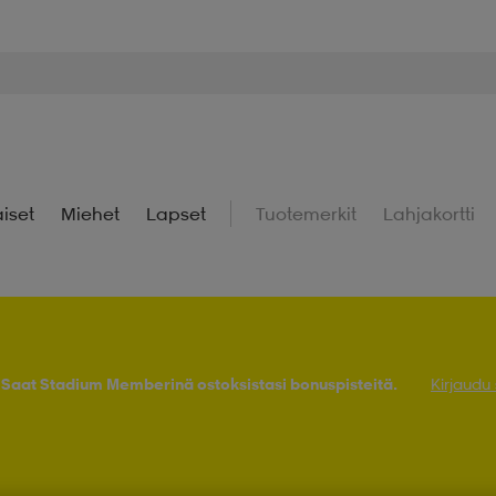
iset
Miehet
Lapset
Tuotemerkit
Lahjakortti
! Saat Stadium Memberinä ostoksistasi bonuspisteitä.
Kirjaudu