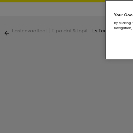
Your Cook
By clicking 
navigation, 
|
|
Lastenvaatteet
T-paidat & topit
Ls Tee Jr