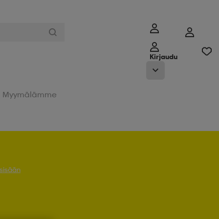
Kirjaudu
Myymälämme
 sisään