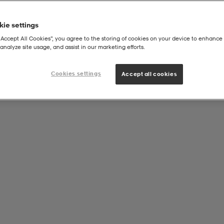
ie settings
“Accept All Cookies”, you agree to the storing of cookies on your device to enhance 
analyze site usage, and assist in our marketing efforts.
Cookies settings
Accept all cookies