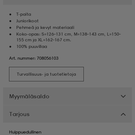
T-paita
Juniorikoot
Pehmeä ja kevyt materiaali
Koko-opas: S=126–131 cm, M=138–143 cm, L=150–
155 cm ja XL=162–167 cm.
100% puuvillaa
Art. nummer: 708056103
Turvallisuus- ja tuotetietoja
Myymäläsaldo
Tarjous
Huippuedullinen