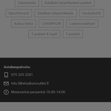
Talviurheilu
Edulliset lyhythihaiset paidat
Sporttimuoti
Edullisia lahjavinkkejä.
koulustartti
Katso hinta
CHAMPION
Lastenvaatteet
T-paidat & topit
T-paidat
Asiakaspalvelu:
075 325 2201
info.fi@stadiumoutlet.fi
Maanantai-perjantai 10.00-14.00