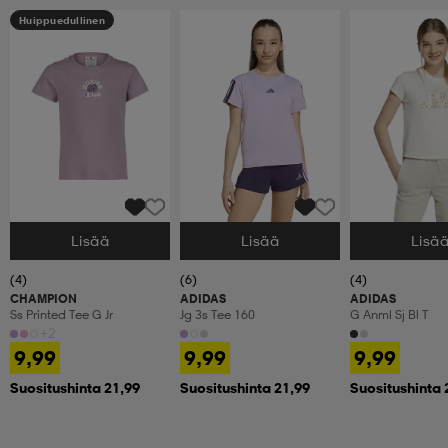
Huippuedullinen
Lisää
Lisää
Lisä
Valitse Koko
Valitse Koko
Valitse Koko
(4)
(6)
(4)
CHAMPION
ADIDAS
ADIDAS
Ss Printed Tee G Jr
Jg 3s Tee 160
G Anml Sj Bl T
+2
9,99
9,99
9,99
Suositushinta 21,99
Suositushinta 21,99
Suositushinta 