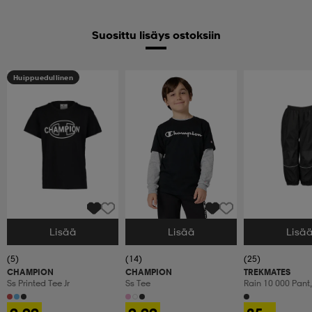
Suosittu lisäys ostoksiin
Huippuedullinen
Lisää
Lisää
Lisä
Valitse Koko
Valitse Koko
Valitse Koko
(5)
(14)
(25)
CHAMPION
CHAMPION
TREKMATES
Ss Printed Tee Jr
Ss Tee
Rain 10 000 Pant,
Sadehousut, Las