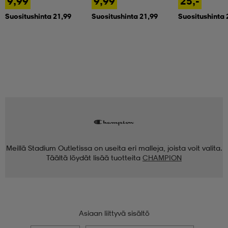
9,99
9,99
25,-
Suositushinta 21,99
Suositushinta 21,99
Suositushinta 
Meillä Stadium Outletissa on useita eri malleja, joista voit valita.
Täältä löydät lisää tuotteita
CHAMPION
Asiaan liittyvä sisältö