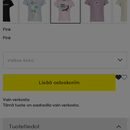
 & otsanauhat
 & otsanauhat
asut
Pink
et
Pink
rrastot
s
Valitse Koko
Valitse Koko
s
Lisää ostoskoriin
Vain verkosta
Tämä tuote on saatavilla vain verkosta.
Tuotetiedot