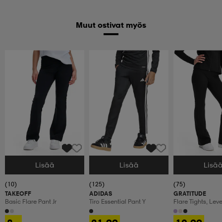
Muut ostivat myös
Lisää
Lisää
Lisä
Valitse Koko
Valitse Koko
Valitse Koko
(10)
(125)
(75)
TAKEOFF
ADIDAS
GRATITUDE
Basic Flare Pant Jr
Tiro Essential Pant Y
Flare Tights, Lev
Treenitrikoot, La