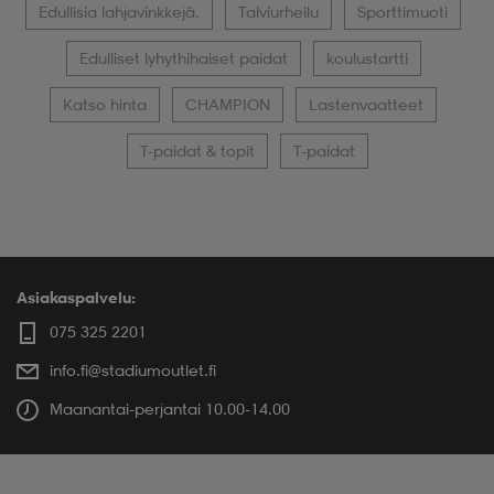
Edullisia lahjavinkkejä.
Talviurheilu
Sporttimuoti
Edulliset lyhythihaiset paidat
koulustartti
Katso hinta
CHAMPION
Lastenvaatteet
T-paidat & topit
T-paidat
Asiakaspalvelu:
075 325 2201
info.fi@stadiumoutlet.fi
Maanantai-perjantai 10.00-14.00