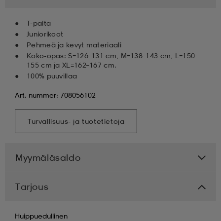
T-paita
Juniorikoot
Pehmeä ja kevyt materiaali
Koko-opas: S=126–131 cm, M=138–143 cm, L=150–
155 cm ja XL=162–167 cm.
100% puuvillaa
Art. nummer: 708056102
Turvallisuus- ja tuotetietoja
Myymäläsaldo
Tarjous
Huippuedullinen