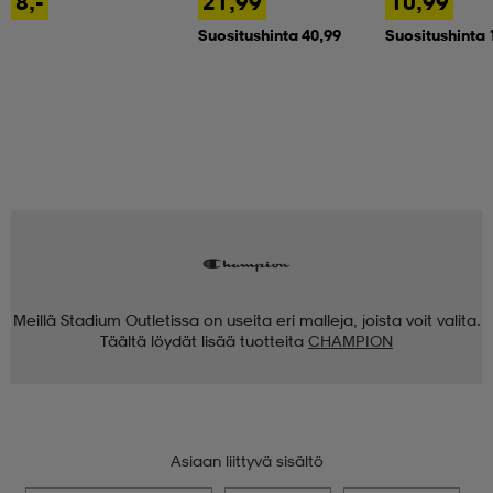
8,-
21,99
10,99
Suositushinta 40,99
Suositushinta 
Meillä Stadium Outletissa on useita eri malleja, joista voit valita.
Täältä löydät lisää tuotteita
CHAMPION
Asiaan liittyvä sisältö