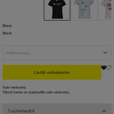
 & otsanauhat
 & otsanauhat
asut
Black
et
Black
rrastot
s
Valitse Koko
Valitse Koko
s
Lisää ostoskoriin
Vain verkosta
Tämä tuote on saatavilla vain verkosta.
Tuotetiedot