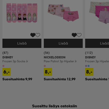
Lisää
Lisää
Lisä
Valitse Koko
Valitse Koko
Valitse Koko
(87)
(56)
(112)
DISNEY
NICKELODEON
DISNEY
Frozen 3p Socks Jr
Paw Patrol 3p Hipster Jr
Frozen 3p Hipster
6,-
8,-
8,-
Suositushinta 9,99
Suositushinta 12,99
Suositushinta 
Suosittu lisäys ostoksiin