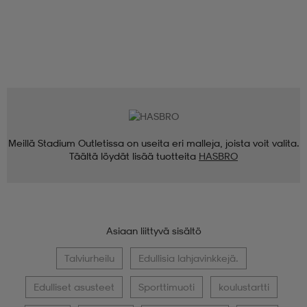
Meillä Stadium Outletissa on useita eri malleja, joista voit valita.
Täältä löydät lisää tuotteita
HASBRO
Asiaan liittyvä sisältö
Talviurheilu
Edullisia lahjavinkkejä.
Edulliset asusteet
Sporttimuoti
koulustartti