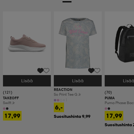
Lisää
Lisää
Lisä
Valitse Koko
Valitse Koko
Valitse Koko
REACTION
(121)
(70)
So Print Tee G Jr
TAKEOFF
PUMA
+1
Swift Jr
Puma Phase Back
6,-
17,99
17,99
Suositushinta 9,99
Suositushinta 