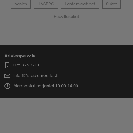
basics
HASBRO
Lastenvaatteet
Sukat
Puuvillasukat
Asiakaspalvelu:
075 325 2201
info.fi@stadiumoutlet.fi
Maanantai-perjantai 10.00-14.00