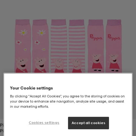
t
uskengät
dat
uskengät
alit
saappaat
t
alit
aatteet
saappaat
it
alit
it
saappaat
elikengät
 & hameet
kengät & saappaat
 & paidat
elikengät
aatteet
kengät & saappaat
Your Cookie settings
By clicking “Accept All Cookies”, you agree to the storing of cookies on
your device to enhance site navigation, analyze site usage, and assist
t & Uimapuvut
kengät
set
kengät & saappaat
et
kengät
in our marketing efforts.
1
/
2
Cookies settings
Accept all cookies
Pink
aatteet
tarvikkeet
olasit
kengät
rrastot
tarvikkeet
Pink