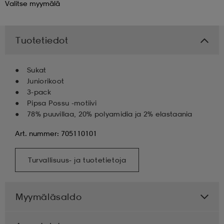
Valitse
myymälä
 & otsanauhat
 & otsanauhat
asut
Tuotetiedot
et
Sukat
Juniorikoot
3-pack
rrastot
s
Pipsa Possu -motiivi
78% puuvillaa, 20% polyamidia ja 2% elastaania
Art. nummer: 705110101
s
Turvallisuus- ja tuotetietoja
Myymäläsaldo