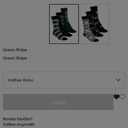
 & otsanauhat
 & otsanauhat
asut
et
Green Stripe
rrastot
s
Green Stripe
s
Valitse Koko
Loppu
Nouda tänään?
Valitse
myymälä