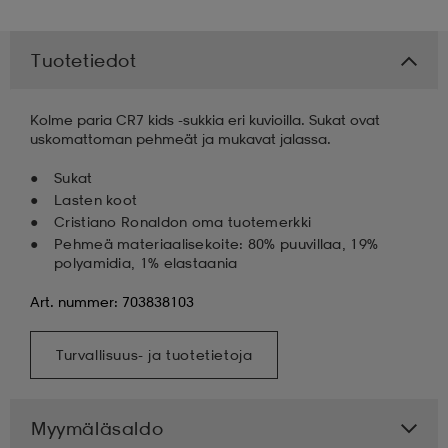
Tuotetiedot
Kolme paria CR7 kids -sukkia eri kuvioilla. Sukat ovat
uskomattoman pehmeät ja mukavat jalassa.
Sukat
Lasten koot
Cristiano Ronaldon oma tuotemerkki
Pehmeä materiaalisekoite: 80% puuvillaa, 19%
polyamidia, 1% elastaania
Art. nummer: 703838103
Turvallisuus- ja tuotetietoja
Myymäläsaldo