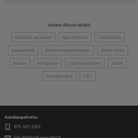
Asiaan liittyvä sisältö
Edulliset asusteet
Sporttimuoti
Talviurheilu
koulustartti
Edullisia lahjavinkkejä.
Katso hinta
basics
kampanja
Lastenvaatteet
Sukat
Puuvillasukat
CR7
Asiakaspalvelu:
075 325 2201
info.fi@stadiumoutlet.fi