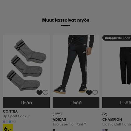
Muut katsoivat myös
Huippuedullinen
Lisää
Lisää
Lisä
Valitse Koko
Valitse Koko
Valitse Koko
CONTRA
(125)
(2)
3p Sport Sock Jr
ADIDAS
CHAMPION
+2
Tiro Essential Pant Y
Elastic Cuff Pants
6,-