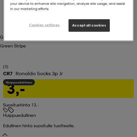
your device to enhance site navigation, analyze site usage, and assist
in our marketing efforts.
set
asut
tarvikkeet
u- & treenikengät
Cookies settings
Accept all cookies
olasit
eet & lapaset
Green Stripe
Green Stripe
aatteet
(3)
CR7
Ronaldo Socks 3p Jr
aatteet
rit
3,-
Huippuedullinen
eet & lapaset
eet & lapaset
olasit
Suositushinta 13,-
Huippuedullinen
Edullinen hinta suositulle tuotteelle.
et
rrastot
set