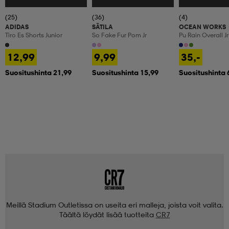
(25)
(36)
(4)
ADIDAS
SÄTILA
OCEAN WORKS
Tiro Es Shorts Junior
So Fake Fur Pom Jr
Pu Rain Overall Jr
12,99
9,99
35,-
Suositushinta 21,99
Suositushinta 15,99
Suositushinta 
Meillä Stadium Outletissa on useita eri malleja, joista voit valita.
Täältä löydät lisää tuotteita
CR7