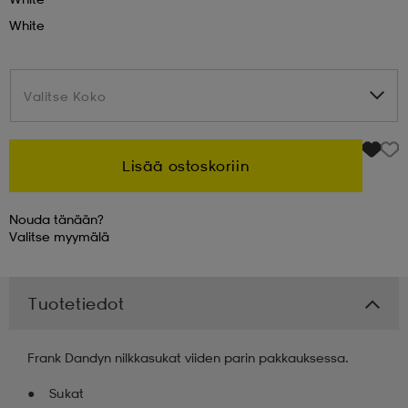
White
 & otsanauhat
 & otsanauhat
asut
Valitse Koko
Valitse Koko
et
Lisää ostoskoriin
rrastot
s
Nouda tänään?
Valitse
myymälä
s
Tuotetiedot
Frank Dandyn nilkkasukat viiden parin pakkauksessa.
Sukat