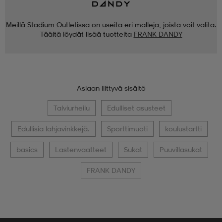
Meillä Stadium Outletissa on useita eri malleja, joista voit valita.
Täältä löydät lisää tuotteita
FRANK DANDY
Asiaan liittyvä sisältö
Talviurheilu
Edulliset asusteet
Edullisia lahjavinkkejä.
Sporttimuoti
koulustartti
basics
Lastenvaatteet
Sukat
Puuvillasukat
FRANK DANDY