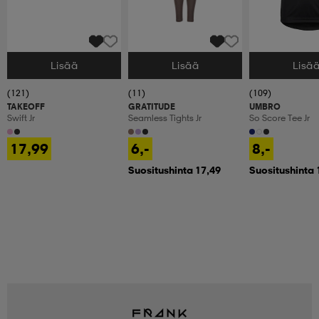
Lisää
Lisää
Lisä
Valitse Koko
Valitse Koko
Valitse Koko
(121)
(11)
(109)
TAKEOFF
GRATITUDE
UMBRO
Swift Jr
Seamless Tights Jr
So Score Tee Jr
17,99
6,-
8,-
Suositushinta 17,49
Suositushinta 