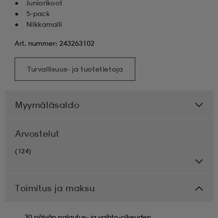
Juniorikoot
5-pack
Nilkkamalli
Art. nummer: 243263102
Turvallisuus- ja tuotetietoja
Myymäläsaldo
Arvostelut
(124)
Toimitus ja maksu
30 päivän palautus- ja vaihto-oikeuden