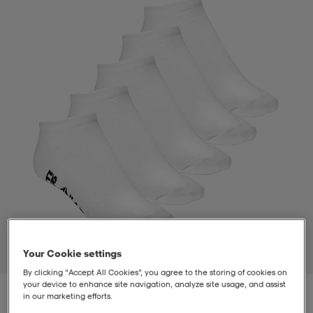
t
uskengät
dat
uskengät
alit
saappaat
t
alit
aatteet
saappaat
it
alit
it
saappaat
elikengät
 & hameet
kengät & saappaat
 & paidat
elikengät
aatteet
kengät & saappaat
t & Uimapuvut
kengät
set
kengät & saappaat
et
kengät
Your Cookie settings
1
/
2
By clicking “Accept All Cookies”, you agree to the storing of cookies on
your device to enhance site navigation, analyze site usage, and assist
aatteet
tarvikkeet
olasit
kengät
rrastot
tarvikkeet
in our marketing efforts.