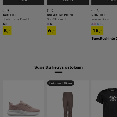
Valitse Koko
Valitse Koko
Valitse Koko
(10)
(51)
(337)
TAKEOFF
SNEAKERS POINT
RONHILL
Basic Flare Pant Jr
Sun Slipper Jr
Runner Kids
+2
8,-
6,-
15,-
Suositushinta 
Suosittu lisäys ostoksiin
Huippuedullinen