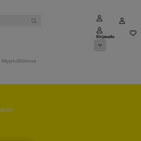
Kirjaudu
Myymälämme
 sisään