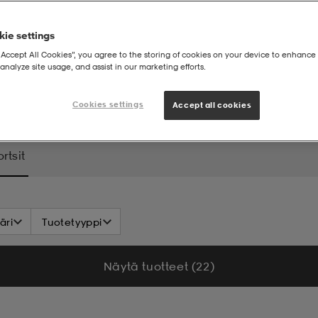
ie settings
“Accept All Cookies”, you agree to the storing of cookies on your device to enhance 
analyze site usage, and assist in our marketing efforts.
paa-ajan shortsit
Cookies settings
Accept all cookies
rtsit
äri
Tuotetyyppi
Näytä tuotteet (22)