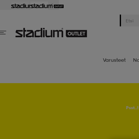
Varusteet
Na
Psst..