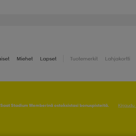
iset
Miehet
Lapset
Tuotemerkit
Lahjakortti
! Saat Stadium Memberinä ostoksistasi bonuspisteitä.
Kirjaudu