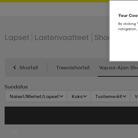
Your Cook
By clicking 
navigation, 
Lapset
Lastenvaatteet
Shortsit
Va
Shortsit
Treenishortsit
Vapaa-Ajan Sho
Suodatus
Naiset/Miehet/Lapset
Koko
Tuotemerkit
V