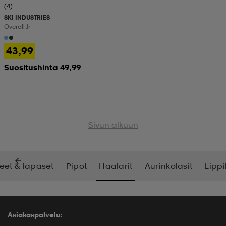
(4)
SKI INDUSTRIES
Overall Jr
43,99
Suositushinta 49,99
Sivun alkuun
eet & lapaset
Pipot
Haalarit
Aurinkolasit
Lippi
Asiakaspalvelu: