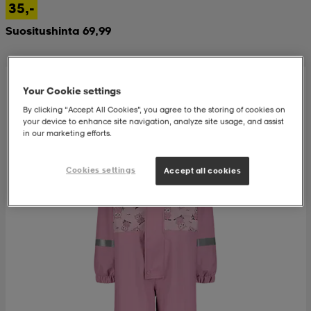
35,-
Suositushinta 69,99
 & otsanauhat
 & otsanauhat
asut
et
Your Cookie settings
By clicking “Accept All Cookies”, you agree to the storing of cookies on
your device to enhance site navigation, analyze site usage, and assist
rrastot
s
in our marketing efforts.
Cookies settings
Accept all cookies
s