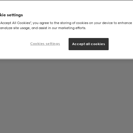
ie settings
“Accept All Cookies”, you agree to the storing of cookies on your device to enhance 
analyze site usage, and assist in our marketing efforts.
astic Cuff Pants G Jr
Cookies settings
Accept all cookies