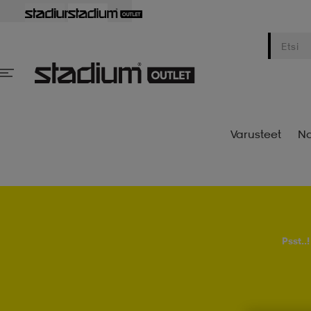
Varusteet
Na
Psst..