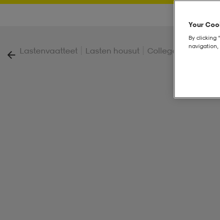
Your Cook
By clicking 
navigation, 
|
|
|
Lastenvaatteet
Lasten housut
Collegehousut
El