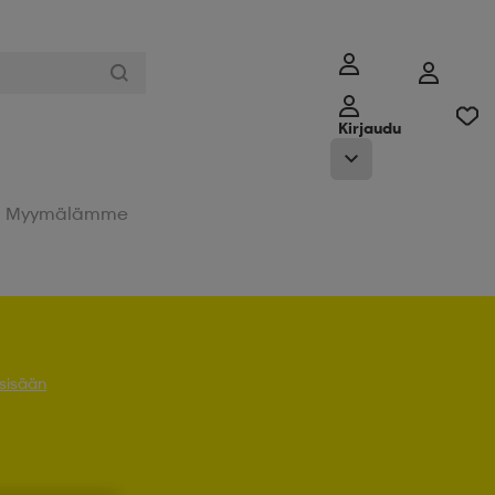
Kirjaudu
Myymälämme
 sisään