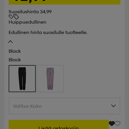
Suositushinta 34,99
Huippuedullinen
Edullinen hinta suositulle tuotteelle.
Black
Black
Valitse Koko
Valitse Koko
Lisää ostoskoriin