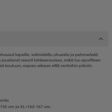
ehousut lapsille, valmistettu ohuesta ja pehmeästä
n joustavat resorit lahkeensuissa, mikä luo sporttisen
ekä kouluun, vapaa-aikaan että rentoihin päiviin
pinta
155 cm ja XL=162–167 cm.