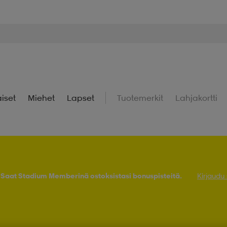
iset
Miehet
Lapset
Tuotemerkit
Lahjakortti
! Saat Stadium Memberinä ostoksistasi bonuspisteitä.
Kirjaudu