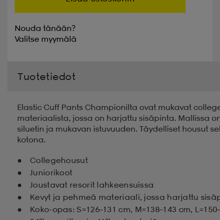
Nouda tänään?
Valitse
myymälä
Tuotetiedot
Elastic Cuff Pants Championilta ovat mukavat colleg
materiaalista, jossa on harjattu sisäpinta. Mallissa o
siluetin ja mukavan istuvuuden. Täydelliset housut s
kotona.
Collegehousut
Juniorikoot
Joustavat resorit lahkeensuissa
Kevyt ja pehmeä materiaali, jossa harjattu sisä
Koko-opas: S=126–131 cm, M=138–143 cm, L=150–