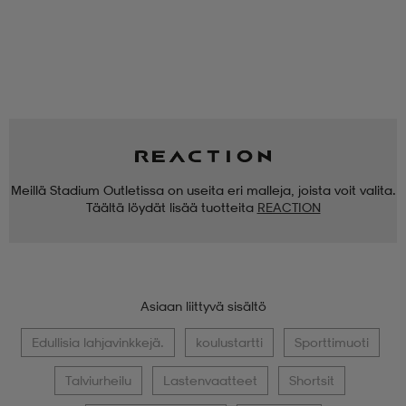
Meillä Stadium Outletissa on useita eri malleja, joista voit valita.
Täältä löydät lisää tuotteita
REACTION
Asiaan liittyvä sisältö
Edullisia lahjavinkkejä.
koulustartti
Sporttimuoti
Talviurheilu
Lastenvaatteet
Shortsit