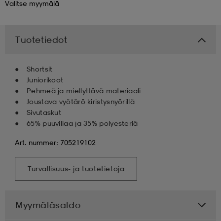
Valitse
myymälä
 & otsanauhat
 & otsanauhat
asut
Tuotetiedot
et
Shortsit
Juniorikoot
Pehmeä ja miellyttävä materiaali
rrastot
s
Joustava vyötärö kiristysnyörillä
Sivutaskut
65% puuvillaa ja 35% polyesteriä
s
Art. nummer: 705219102
Turvallisuus- ja tuotetietoja
Myymäläsaldo