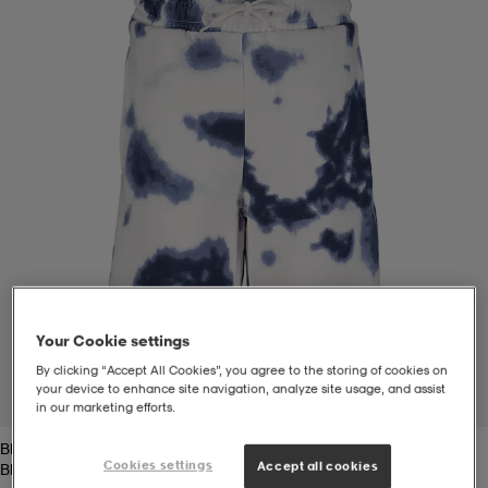
t
uskengät
dat
uskengät
alit
saappaat
t
alit
aatteet
saappaat
it
alit
it
saappaat
elikengät
 & hameet
kengät & saappaat
 & paidat
elikengät
aatteet
kengät & saappaat
Your Cookie settings
t & Uimapuvut
kengät
set
kengät & saappaat
et
kengät
By clicking “Accept All Cookies”, you agree to the storing of cookies on
your device to enhance site navigation, analyze site usage, and assist
1
/
2
in our marketing efforts.
Blue/white Aop
aatteet
tarvikkeet
olasit
kengät
rrastot
tarvikkeet
Cookies settings
Accept all cookies
Blue/white Aop