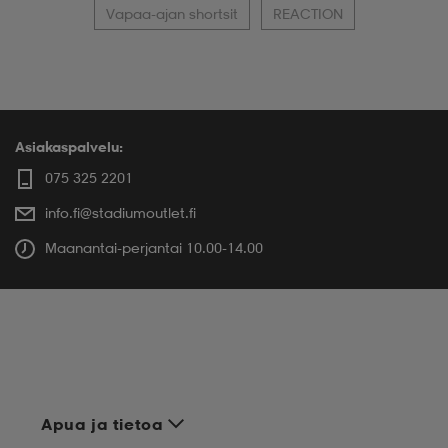
Vapaa-ajan shortsit
REACTION
Asiakaspalvelu:
075 325 2201
info.fi@stadiumoutlet.fi
Maanantai-perjantai 10.00-14.00
Apua ja tietoa