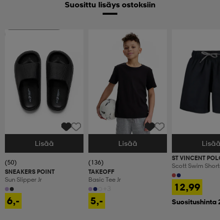
Suosittu lisäys ostoksiin
Ota 2, maksa 9,99€
Lisää
Lisää
Lisä
Valitse Koko
Valitse Koko
Valitse Koko
ST VINCENT POL
(50)
(136)
Scott Swim Shorts
SNEAKERS POINT
TAKEOFF
Sun Slipper Jr
Basic Tee Jr
12,99
+3
6,-
5,-
Suositushinta 