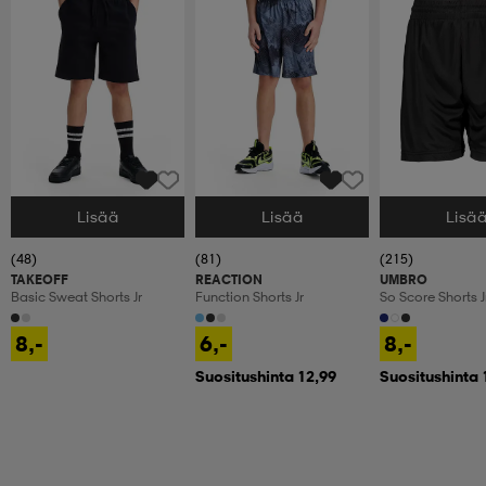
Lisää
Lisää
Lisä
Valitse Koko
Valitse Koko
Valitse Koko
(48)
(81)
(215)
TAKEOFF
REACTION
UMBRO
Basic Sweat Shorts Jr
Function Shorts Jr
So Score Shorts J
8,-
6,-
8,-
Suositushinta 12,99
Suositushinta 