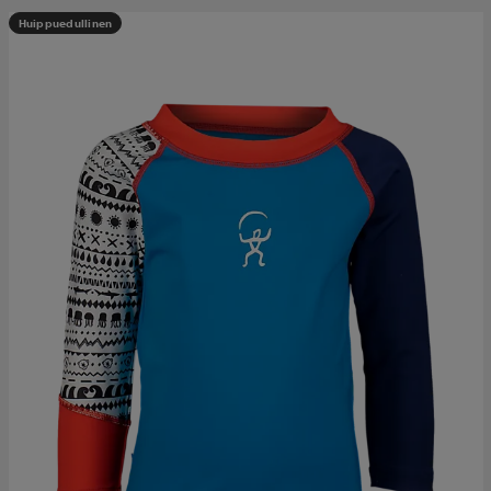
Huippuedullinen