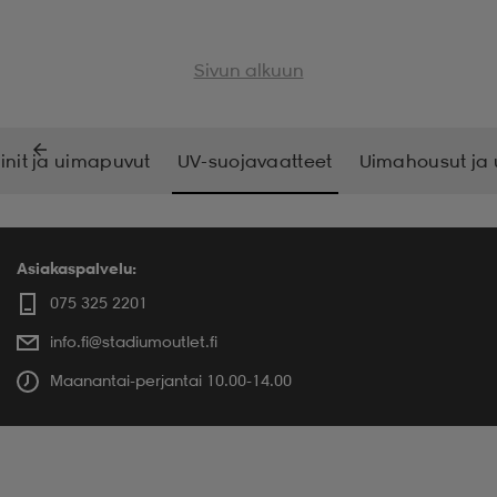
Sivun alkuun
kinit ja uimapuvut
UV-suojavaatteet
Uimahousut ja 
Asiakaspalvelu:
075 325 2201
info.fi@stadiumoutlet.fi
Maanantai-perjantai 10.00-14.00