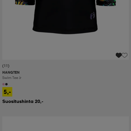
(11)
HANGTEN
Swim Tee Jr
5,-
Suositushinta 20,-