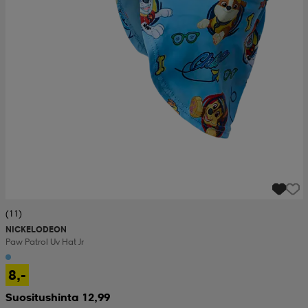
set
asut
tarvikkeet
u- & treenikengät
olasit
eet & lapaset
aatteet
aatteet
rit
(11)
NICKELODEON
eet & lapaset
eet & lapaset
olasit
Paw Patrol Uv Hat Jr
8,-
et
rrastot
set
Suositushinta 12,99