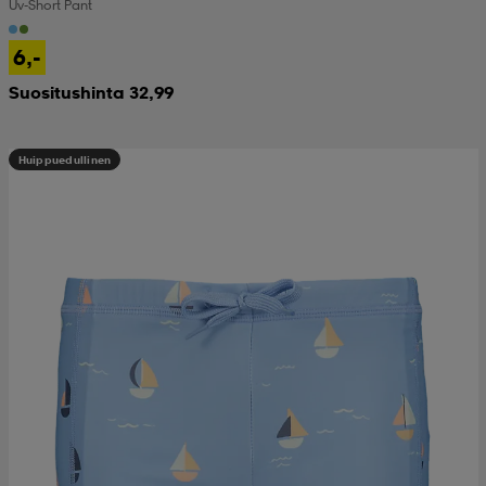
Uv-Short Pant
6,-
Suositushinta 32,99
Huippuedullinen