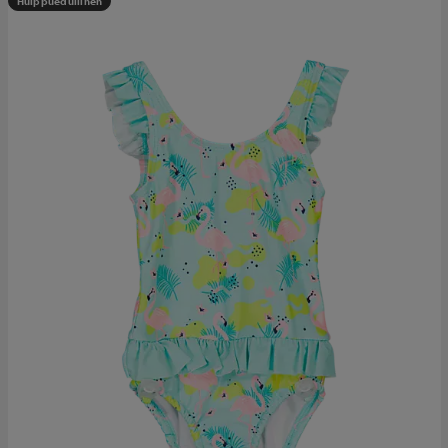
Huippuedullinen