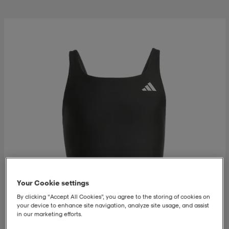
 & otsanauhat
 & otsanauhat
asut
et
rrastot
s
s
Your Cookie settings
By clicking “Accept All Cookies”, you agree to the storing of cookies on
your device to enhance site navigation, analyze site usage, and assist
in our marketing efforts.