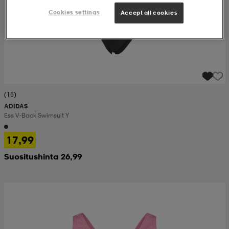
Cookies settings
Accept all cookies
(15)
ADIDAS
Ess V-Back Swimsuit Y
17,99
Suositushinta 26,99