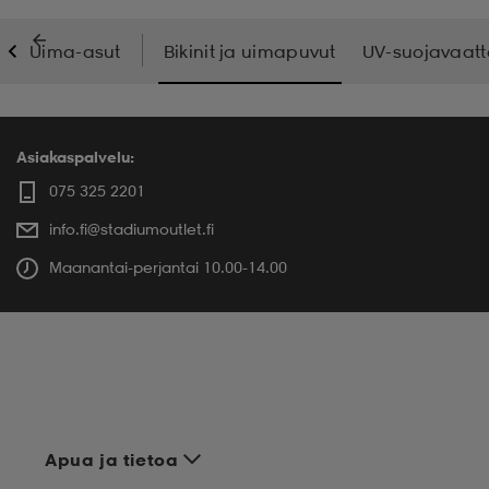
Uima-asut
Bikinit ja uimapuvut
UV-suojavaatt
Asiakaspalvelu:
075 325 2201
info.fi@stadiumoutlet.fi
Maanantai-perjantai 10.00-14.00
Apua ja tietoa