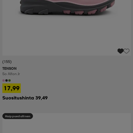
(155)
TENSON
So Alfon Jr
17,99
Suositushinta 39,49
Huippuedullinen