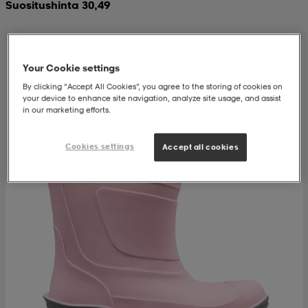
Suositushinta 30,49
 & otsanauhat
 & otsanauhat
asut
Your Cookie settings
et
By clicking “Accept All Cookies”, you agree to the storing of cookies on
your device to enhance site navigation, analyze site usage, and assist
in our marketing efforts.
rrastot
s
Cookies settings
Accept all cookies
s