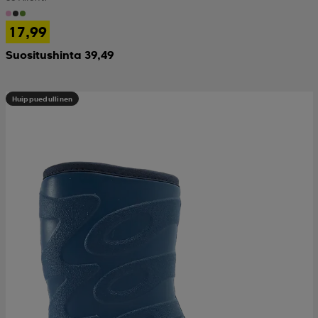
17,99
Suositushinta 39,49
Huippuedullinen