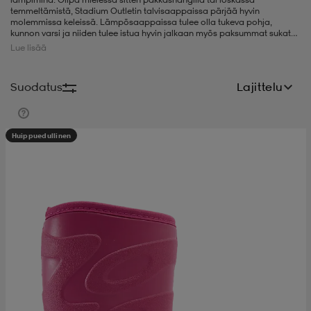
temmeltämistä, Stadium Outletin talvisaappaissa pärjää hyvin
molemmissa keleissä. Lämpösaappaissa tulee olla tukeva pohja,
t
uskengät
dat
uskengät
alit
kunnon varsi ja niiden tulee istua hyvin jalkaan myös paksummat sukat
jalassa. Erityisesti perheen pienimmät tarvitsevat hyvät
Lue lisää
talvikumisaappaat. Stadium Outletin lasten valikoima täydentyy
jatkuvasti uusilla talvikumisaappailla.
saappaat
t
alit
aatteet
saappaat
Suodatus
Lajittelu
it
alit
it
saappaat
elikengät
Huippuedullinen
 & hameet
kengät & saappaat
 & paidat
elikengät
aatteet
kengät & saappaat
t & Uimapuvut
kengät
set
kengät & saappaat
et
kengät
aatteet
tarvikkeet
olasit
kengät
rrastot
tarvikkeet