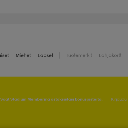
iset
Miehet
Lapset
Tuotemerkit
Lahjakortti
! Saat Stadium Memberinä ostoksistasi bonuspisteitä.
Kirjaudu