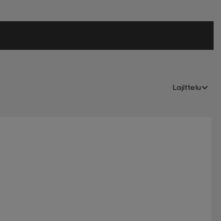
Termos
Treenipaita
väline
Vesiurheilu
ti
Outlet
Store_opening
Lajittelu