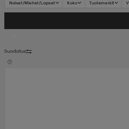
Naiset/Miehet/Lapset
Koko
Tuotemerkit
V
Pyöräilyvaatteet
Sporttimuoti
Syksyn Takit
Treenitrikoot
Treenivaatteet Miehille
Treeni
Välikausikengät
Basics
Christmas
Edull
Suodatus
Store_opening
Store_opening
Store_open