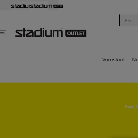
Varusteet
Na
Psst..