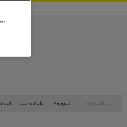
site
Paidat
Juoksutakit
Kengät
Näytä lisää
an Pehmeät Vaatteet