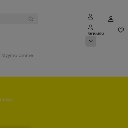
Kirjaudu
Myymälämme
 sisään