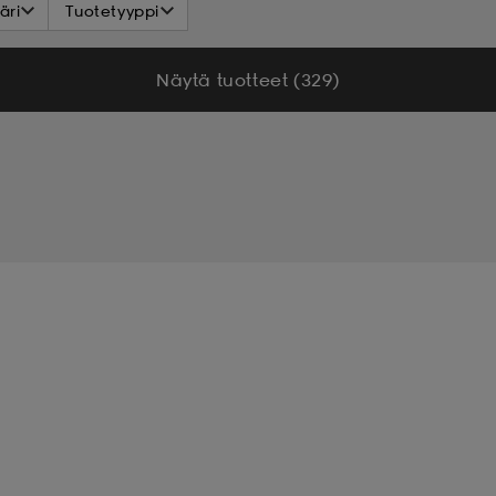
äri
Tuotetyyppi
Talvikengät
Talvikumisaappaat
Talviurheilun
Näytä tuotteet (329)
vaatteet Naisille
Tuulitakki
Untuvatakit
Urheilu
iset_asusteet
Kampanja
Katso_hinta
Koulustart
ing
Store_opening
Winter
Wool