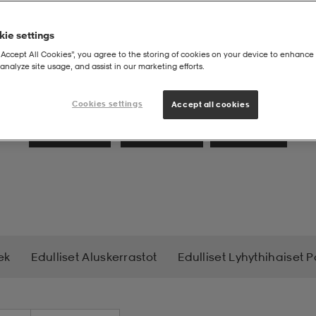
ie settings
“Accept All Cookies”, you agree to the storing of cookies on your device to enhance 
analyze site usage, and assist in our marketing efforts.
Cookies settings
Accept all cookies
Naisten
Miesten
Lasten
ek
Edulliset Aluskerrastot
Edulliset Lyhythihaiset 
karit
Loytonurkka
Maastohiihtovaatteet
Mukav