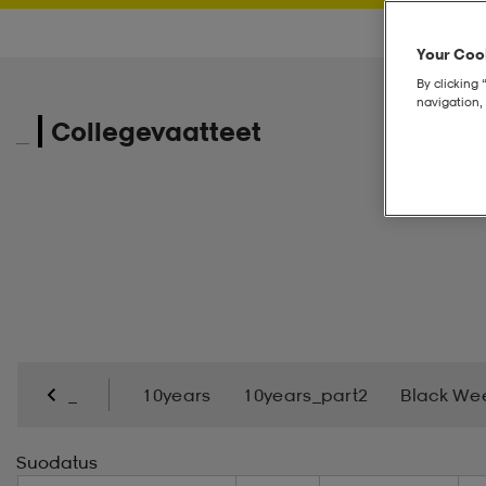
Your Cook
By clicking 
navigation, 
_
Collegevaatteet
_
10years
10years_part2
Black We
Kevättakit
Lasit
Lasketteluvaatteet
Lenk
Suodatus