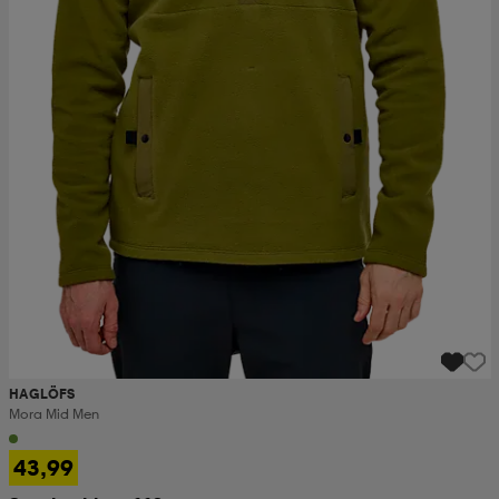
HAGLÖFS
Mora Mid Men
43,99