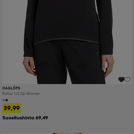
set
asut
tarvikkeet
u- & treenikengät
olasit
eet & lapaset
aatteet
aatteet
rit
HAGLÖFS
Pollux 1/2 Zip Women
eet & lapaset
eet & lapaset
olasit
39,99
Suositushinta 69,49
et
rrastot
set