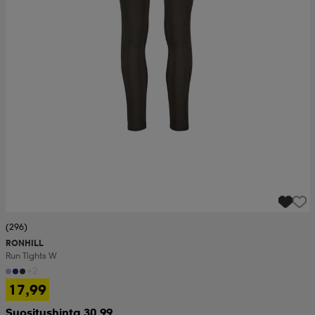
(296)
RONHILL
Run Tights W
+2
17,99
Suositushinta 30,99