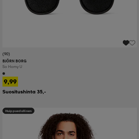
(90)
BJÖRN BORG
So Homy U
9,99
Suositushinta 35,-
Huippuedullinen