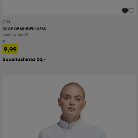
(11)
DROP OF MINDFULNESS
Leah Ls Tee W
9,99
Suositushinta 50,-