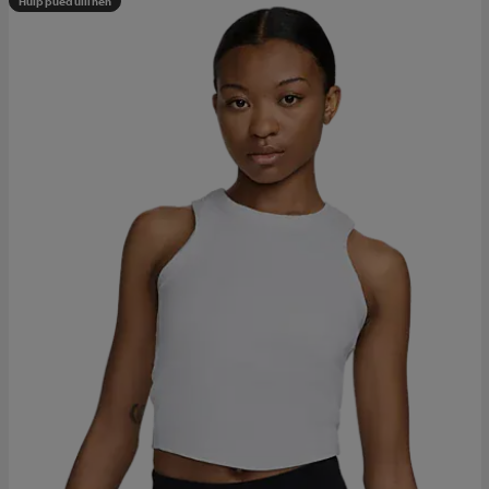
Huippuedullinen