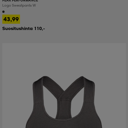
PEAK PERFORMANCE
Logo Sweatpants W
 & otsanauhat
 & otsanauhat
asut
43,99
Suositushinta 110,-
et
rrastot
s
s