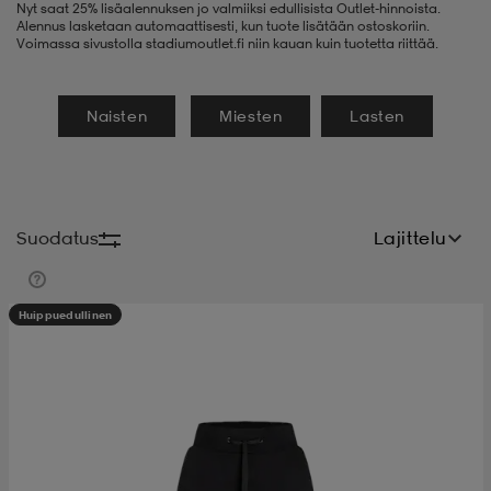
Nyt saat 25% lisäalennuksen jo valmiiksi edullisista Outlet-hinnoista.
Alennus lasketaan automaattisesti, kun tuote lisätään ostoskoriin.
t
uskengät
dat
uskengät
alit
Voimassa sivustolla stadiumoutlet.fi niin kauan kuin tuotetta riittää.
Naisten
Miesten
Lasten
saappaat
t
alit
aatteet
saappaat
it
alit
it
saappaat
elikengät
Suodatus
Lajittelu
 & hameet
kengät & saappaat
 & paidat
elikengät
aatteet
kengät & saappaat
Huippuedullinen
t & Uimapuvut
kengät
set
kengät & saappaat
et
kengät
aatteet
tarvikkeet
olasit
kengät
rrastot
tarvikkeet