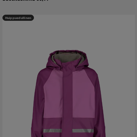
Huippuedullinen