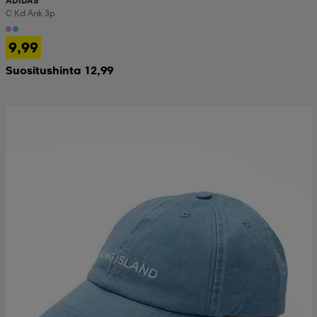
ADIDAS
C Kd Ank 3p
9,99
Suositushinta 12,99