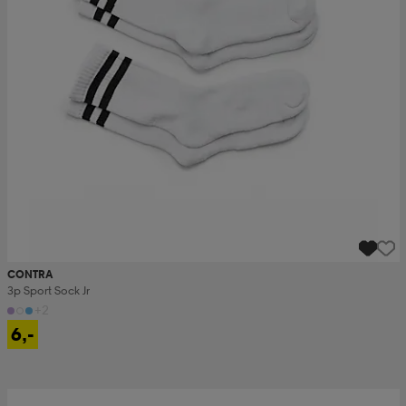
CONTRA
3p Sport Sock Jr
+2
6,-