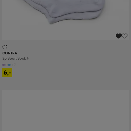
(1)
CONTRA
3p Sport Sock Jr
+2
6,-