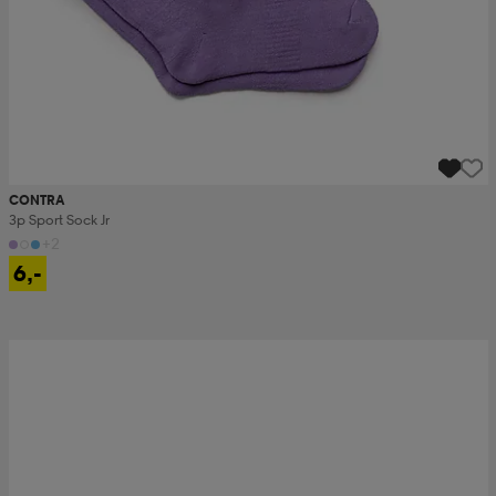
CONTRA
3p Sport Sock Jr
+2
6,-