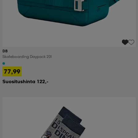
DB
Skateboarding Daypack 20l
77,99
Suositushinta 122,-