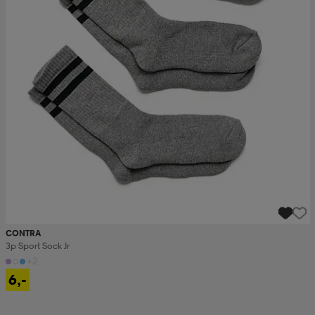
CONTRA
3p Sport Sock Jr
+2
6,-