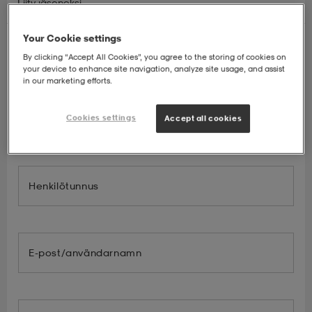
Liity jäseneksi
t
uskengät
dat
uskengät
alit
Your Cookie settings
Stadiumin jäsenenä saat:
By clicking “Accept All Cookies”, you agree to the storing of cookies on
your device to enhance site navigation, analyze site usage, and assist
20% alennusta seuraavasta ostoksesta
saappaat
t
alit
aatteet
saappaat
in our marketing efforts.
Bonus-pisteitä tulevista ostoista
Vuosittainen jakelu ostoista
Hyödynnä jäsenhintojamme sekä jäsen-kampanjoita.
Cookies settings
Accept all cookies
it
alit
it
saappaat
elikengät
 & hameet
kengät & saappaat
 & paidat
elikengät
aatteet
kengät & saappaat
Henkilötunnus
t & Uimapuvut
kengät
set
kengät & saappaat
et
kengät
E-post/användarnamn
aatteet
tarvikkeet
olasit
kengät
rrastot
tarvikkeet