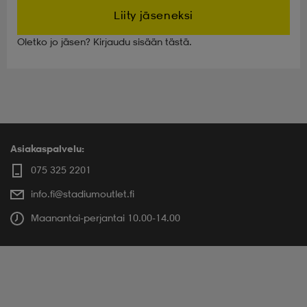
Liity jäseneksi
Oletko jo jäsen? Kirjaudu sisään tästä.
Asiakaspalvelu:
075 325 2201
info.fi@stadiumoutlet.fi
Maanantai-perjantai 10.00-14.00