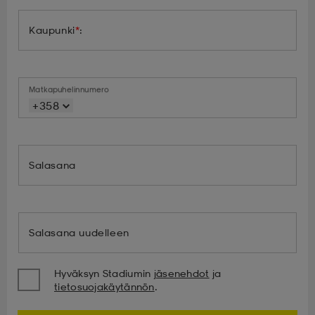
 & otsanauhat
 & otsanauhat
asut
Kaupunki
*
:
et
Matkapuhelinnumero
+358
rrastot
s
Salasana
s
Salasana uudelleen
Hyväksyn Stadiumin
jäsenehdot
ja
tietosuojakäytännön
.